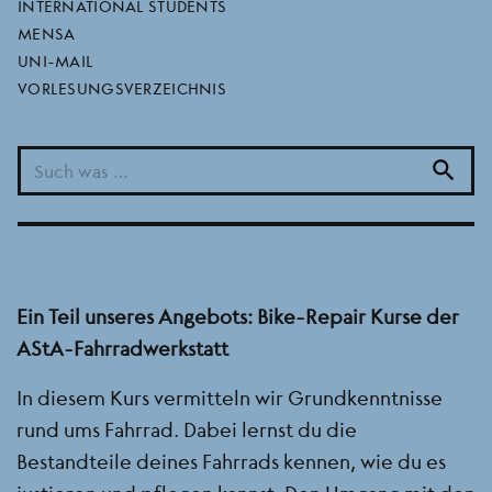
INTERNATIONAL STUDENTS
Fahrrad selbst reparieren und kleinere Ersatzteile
MENSA
auch vor Ort kaufen.
UNI-MAIL
Die AStA-Fahrradwerkstatt findest Du auf dem IG
VORLESUNGSVERZEICHNIS
Farben Campus, in einem Container gegenüber
des Seminarhauses. Sobald das neue
search
Studierendenhaus gebaut sein wird, wird die
Fahrradwerkstatt dort Räume erhalten.
Ein Teil unseres Angebots: Bike-Repair Kurse der
AStA-Fahrradwerkstatt
In diesem Kurs vermitteln wir Grundkenntnisse
rund ums Fahrrad. Dabei lernst du die
Bestandteile deines Fahrrads kennen, wie du es