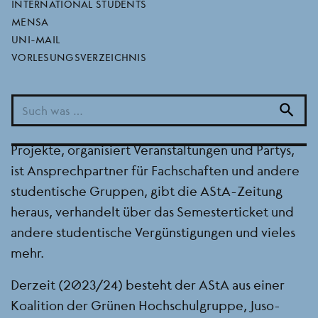
INTERNATIONAL STUDENTS
eure uniweite studentische Vertretung, die unter
MENSA
anderem zu den Bereichen Hochschulpolitik,
UNI-MAIL
Kultur, Politischer Bildung, Studienbedingungen,
VORLESUNGSVERZEICHNIS
Verkehr und Ökologie, Antifaschismus,
Antidiskriminierung und Sozialpolitik arbeitet.
Der AStA vertritt studentische Interessen
search
gegenüber der Universität, fördert studentische
Projekte, organisiert Veranstaltungen und Partys,
ist Ansprechpartner für Fachschaften und andere
studentische Gruppen, gibt die AStA-Zeitung
heraus, verhandelt über das Semesterticket und
andere studentische Vergünstigungen und vieles
mehr.
Derzeit (2023/24) besteht der AStA aus einer
Koalition der Grünen Hochschulgruppe, Juso-